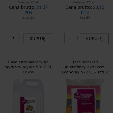
Dostępne: 67 szt.
Dostępne: 176 szt.
Cena brutto:
21,27
Cena brutto:
33,10
PLN
PLN
21,27 zł/l
6,62 zł/l
-
+
KUPUJĘ
-
+
KUPUJĘ
Hase antybakteryjne
Hase ścierki z
mydło w płynie 9837 5L
mikrofibry 32x32cm
Kokos
Economy 9721, 5 sztuk