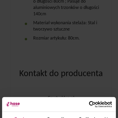
o długości 80cm ; Pasuje do
aluminiowych trzonków o długości
140cm
Materiał wykonania stelaża: Stal i
tworzywo sztuczne
Rozmiar artykułu: 80cm.
Kontakt do producenta
Czystysklep.pl
ul. Podmiejska 19, 19-300 Ełk
NIP: 848 000 13 33