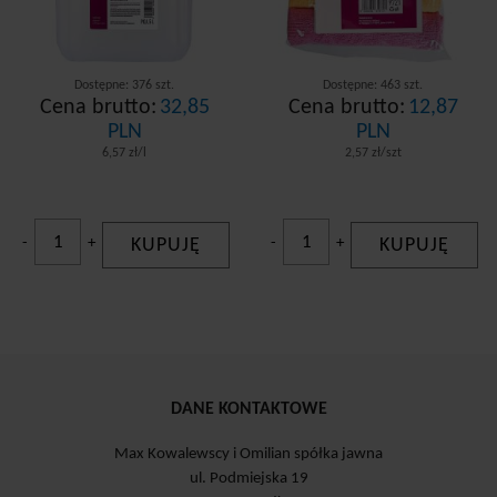
Dostępne: 376 szt.
Dostępne: 463 szt.
Cena brutto:
32,85
Cena brutto:
12,87
PLN
PLN
6,57 zł/l
2,57 zł/szt
-
+
KUPUJĘ
-
+
KUPUJĘ
DANE KONTAKTOWE
Max Kowalewscy i Omilian spółka jawna
ul. Podmiejska 19