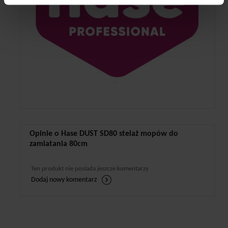
Opinie o Hase DUST SD80 stelaż mopów do
zamiatania 80cm
Ten produkt nie posiada jeszcze komentarzy
Dodaj nowy komentarz