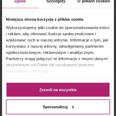
Zgoda
Szczegóły
O plikach cookies
KRS: 0000006653
Telefon: 87 621 31 46
Telefon: 726 770 661
Niniejsza strona korzysta z plików cookie
(w godzinach od 7.00 do 15.00)
Wykorzystujemy pliki cookie do spersonalizowania treści
Email: biuro@czystysklep.pl
i reklam, aby oferować funkcje społecznościowe i
analizować ruch w naszej witrynie. Informacje o tym, jak
korzystasz z naszej witryny, udostępniamy partnerom
społecznościowym, reklamowym i analitycznym.
Partnerzy mogą połączyć te informacje z innymi danymi
otrzymanymi od Ciebie lub uzyskanymi podczas
korzystania z ich usług.
Zezwól na wszystkie
Spersonalizuj