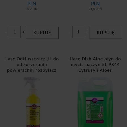
PLN
PLN
18,91 zł/l
21,83 zł/l
-
+
KUPUJĘ
-
+
KUPUJĘ
Hase Odtłuszczacz 1L do
Hase Dish Aloe płyn do
odtłuszczania
mycia naczyń 5L 9844
powierzchni rozpylacz
Cytrusy i Aloes