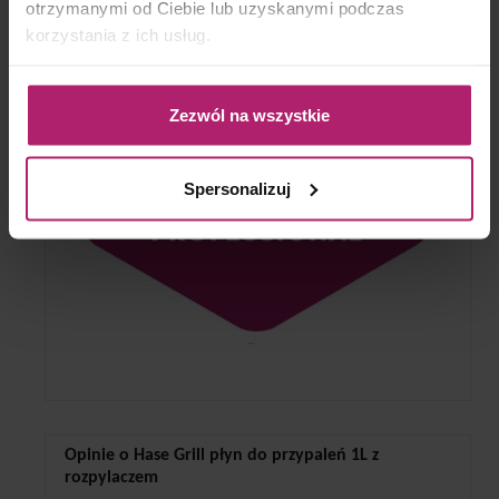
otrzymanymi od Ciebie lub uzyskanymi podczas
korzystania z ich usług.
Zezwól na wszystkie
Spersonalizuj
Opinie o Hase Grill płyn do przypaleń 1L z
rozpylaczem