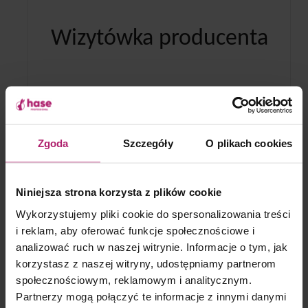
Wizytówka producenta
Czystysklep.pl
ul. Podmiejska 19, 19-300 Ełk
NIP: 848 000 13 33
Zgoda
Szczegóły
O plikach cookies
KRS: 0000006653
Telefon: 87 621 31 46
Telefon: 726 770 661
Niniejsza strona korzysta z plików cookie
(w godzinach od 7.00 do 15.00)
Wykorzystujemy pliki cookie do spersonalizowania treści
Email: biuro@czystysklep.pl
i reklam, aby oferować funkcje społecznościowe i
analizować ruch w naszej witrynie. Informacje o tym, jak
korzystasz z naszej witryny, udostępniamy partnerom
społecznościowym, reklamowym i analitycznym.
Partnerzy mogą połączyć te informacje z innymi danymi