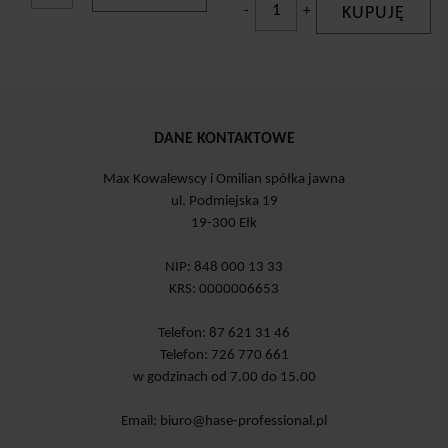
-
+
KUPUJĘ
DANE KONTAKTOWE
Max Kowalewscy i Omilian spółka jawna
ul. Podmiejska 19
19-300 Ełk
NIP: 848 000 13 33
KRS: 0000006653
Telefon: 87 621 31 46
Telefon: 726 770 661
w godzinach od 7.00 do 15.00
Email:
biuro@hase-professional.pl