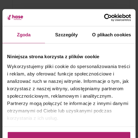
Podmiot odpowiedzialny:
Czystysklep.pl
Zgoda
Szczegóły
O plikach cookies
ul. Podmiejska 19, 19-300 Ełk
Niniejsza strona korzysta z plików cookie
NIP: 848 000 13 33
Wykorzystujemy pliki cookie do spersonalizowania treści
KRS: 0000006653
i reklam, aby oferować funkcje społecznościowe i
analizować ruch w naszej witrynie. Informacje o tym, jak
Telefon: 87 621 31 46
korzystasz z naszej witryny, udostępniamy partnerom
Telefon: 726 770 661
społecznościowym, reklamowym i analitycznym.
(w godzinach od 7.00 do 15.00)
Partnerzy mogą połączyć te informacje z innymi danymi
Email: biuro@czystysklep.pl
otrzymanymi od Ciebie lub uzyskanymi podczas
korzystania z ich usług.