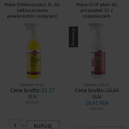
Hase Odtłuszczacz 1L do
Hase Grill płyn do
odtłuszczania
przypaleń 1L z
powierzchni rozpylacz
rozpylaczem
Promocja
Dostępne: 67 szt.
Dostępne: 135 szt.
Cena brutto:
21,27
Cena brutto:
23,99
PLN
PLN
16,61 PLN
21,27 zł/l
16,61 zł/l
-
+
KUPUJĘ